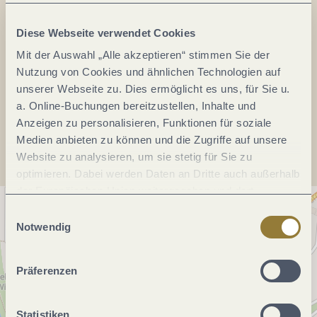
Tel.:
(0049) 6534 8628
Fax:
(0049) 6534 1512
Diese Webseite verwendet Cookies
E-Mail:
info@wintrich-mosel.de
Mit der Auswahl „Alle akzeptieren“ stimmen Sie der
Webseite:
www.wintrich-mosel.de
Nutzung von Cookies und ähnlichen Technologien auf
unserer Webseite zu. Dies ermöglicht es uns, für Sie u.
a. Online-Buchungen bereitzustellen, Inhalte und
Anreise planen
Anzeigen zu personalisieren, Funktionen für soziale
Medien anbieten zu können und die Zugriffe auf unsere
Website zu analysieren, um sie stetig für Sie zu
optimieren. Dabei werden Daten an Dritte auch außerhalb
der Europäischen Union weitergegeben und dort
verarbeitet. Diese Einwilligung ist freiwillig und kann
Einwilligungsauswahl
jederzeit widerrufen werden. Mit der Auswahl "Alle
Notwendig
ablehnen" kann es zu Beeinträchtigungen in der Nutzung
unserer Webseite kommen.
Präferenzen
Statistiken