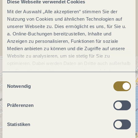
Diese Webseite verwendet Cookies
Webseite:
www.museum-winningen.de
Mit der Auswahl „Alle akzeptieren“ stimmen Sie der
Nutzung von Cookies und ähnlichen Technologien auf
Anreise planen
unserer Webseite zu. Dies ermöglicht es uns, für Sie u.
a. Online-Buchungen bereitzustellen, Inhalte und
Anzeigen zu personalisieren, Funktionen für soziale
Medien anbieten zu können und die Zugriffe auf unsere
Website zu analysieren, um sie stetig für Sie zu
optimieren. Dabei werden Daten an Dritte auch außerhalb
der Europäischen Union weitergegeben und dort
verarbeitet. Diese Einwilligung ist freiwillig und kann
Einwilligungsauswahl
jederzeit widerrufen werden. Mit der Auswahl "Alle
Notwendig
ablehnen" kann es zu Beeinträchtigungen in der Nutzung
unserer Webseite kommen.
Präferenzen
Statistiken