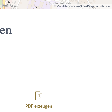
© MapTiler
© OpenStreetMap contributors
nen
PDF erzeugen