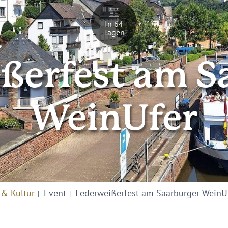
In 64
Tagen
ßerfest am S
WeinUfer
 & Kultur
Event
Federweißerfest am Saarburger WeinU