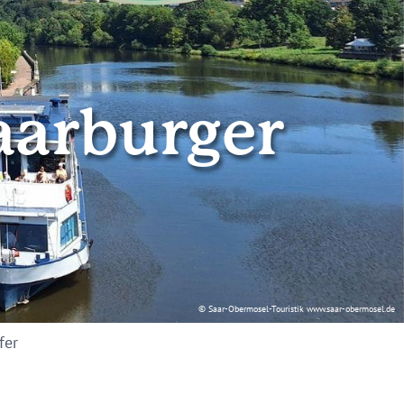
aarburger
© Saar-Obermosel-Touristik www.saar-obermosel.de
fer