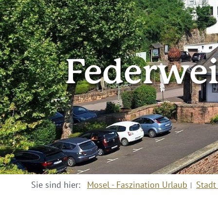
Federwei
Sie sind hier:
Mosel - Faszination Urlaub
Stadt