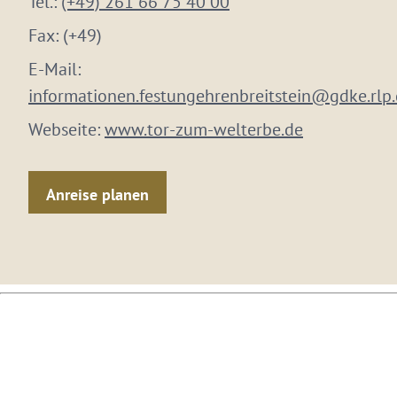
Tel.:
(+49) 261 66 75 40 00
Fax:
(+49)
E-Mail:
informationen.festungehrenbreitstein@gdke.rlp
Webseite:
www.tor-zum-welterbe.de
Anreise planen