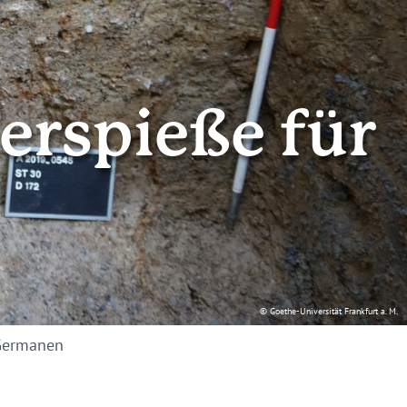
erspieße für
© Goethe-Universität Frankfurt a. M.
 Germanen