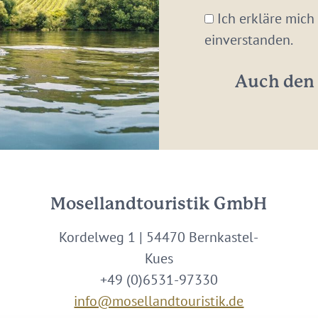
Mail-
Ich erkläre mich
Adresse:
einverstanden.
*
Auch den 
Mosellandtouristik GmbH
Kordelweg 1 | 54470 Bernkastel-
Kues
+49 (0)6531-97330
info@mosellandtouristik.de