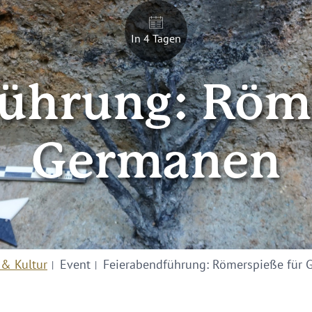
In 4 Tagen
ührung: Röm
Germanen
 & Kultur
Event
Feierabendführung: Römerspieße für