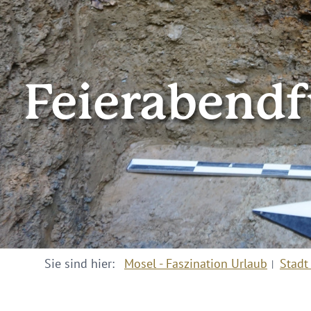
Feierabendf
Sie sind hier:
Mosel - Faszination Urlaub
Stadt