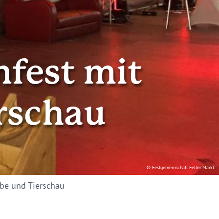
nfest mit
rschau
© Festgemeinschaft Feller Markt
obe und Tierschau