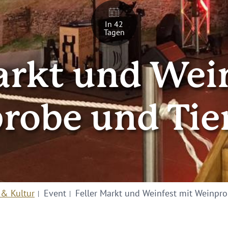
In 42
Tagen
arkt und Wei
robe und Tie
 & Kultur
Event
Feller Markt und Weinfest mit Weinpr