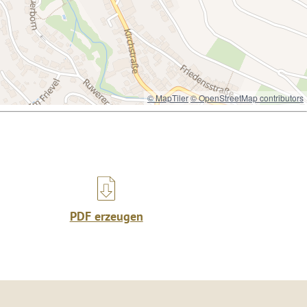
© MapTiler
© OpenStreetMap contributors
PDF erzeugen