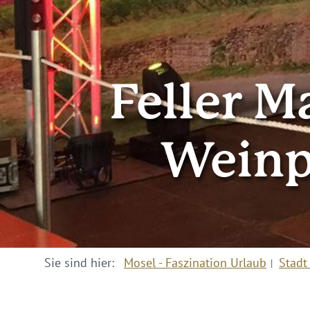
Feller M
Weinp
Sie sind hier:
Mosel - Faszination Urlaub
Stadt