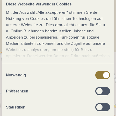
E-Mail:
info@feuerwehr-reil.de
Diese Webseite verwendet Cookies
Webseite:
www.feuerwehr-reil.de
Mit der Auswahl „Alle akzeptieren“ stimmen Sie der
Nutzung von Cookies und ähnlichen Technologien auf
unserer Webseite zu. Dies ermöglicht es uns, für Sie u.
Anreise planen
a. Online-Buchungen bereitzustellen, Inhalte und
Anzeigen zu personalisieren, Funktionen für soziale
Medien anbieten zu können und die Zugriffe auf unsere
Website zu analysieren, um sie stetig für Sie zu
optimieren. Dabei werden Daten an Dritte auch außerhalb
der Europäischen Union weitergegeben und dort
verarbeitet. Diese Einwilligung ist freiwillig und kann
Einwilligungsauswahl
jederzeit widerrufen werden. Mit der Auswahl "Alle
Notwendig
ablehnen" kann es zu Beeinträchtigungen in der Nutzung
unserer Webseite kommen.
Präferenzen
Statistiken