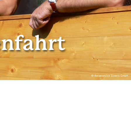
nfahrt
© Reiseservice Siweris GmbH