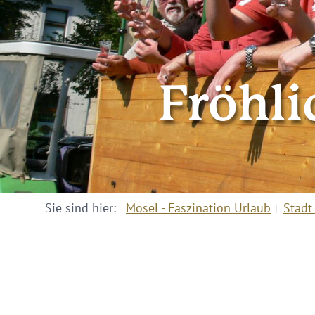
Fröhl
Sie sind hier:
Mosel - Faszination Urlaub
Stadt