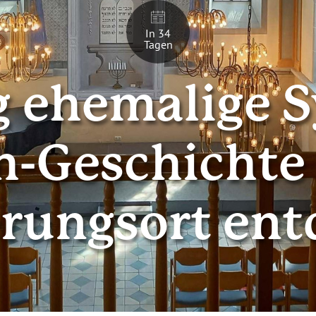
In 34
Tagen
 ehemalige 
-Geschichte
rungsort en