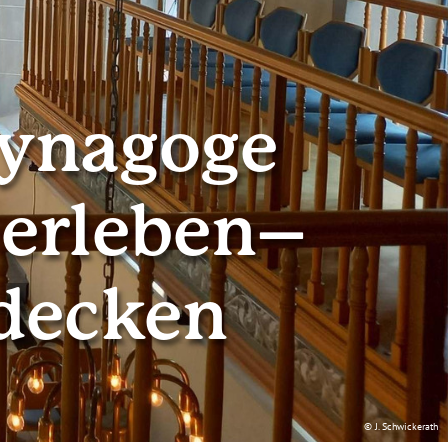
Synagoge
 erleben–
tdecken
© J. Schwickerath