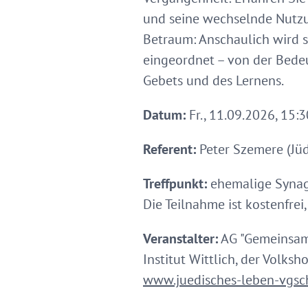
und seine wechselnde Nutzu
Betraum: Anschaulich wird 
eingeordnet – von der Bedeu
Gebets und des Lernens.
Datum:
Fr., 11.09.2026, 15:3
Referent:
Peter Szemere (Jüdi
Treffpunkt:
ehemalige Synag
Die Teilnahme ist kostenfrei
Veranstalter:
AG "Gemeinsam 
Institut Wittlich, der Volks
www.juedisches-leben-vgsc