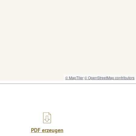
© MapTiler
© OpenStreetMap contributors
PDF erzeugen