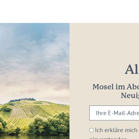
Al
Mosel im Abo
Neui
Ihre
E-
Mail-
Ich erkläre mich
Adresse: