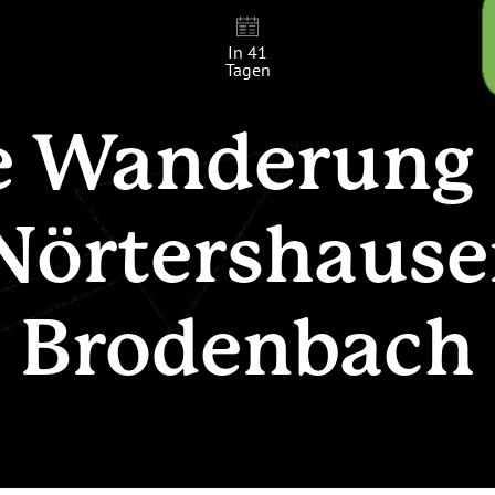
In 41
Tagen
e Wanderung
 Nörtershausen
Brodenbach