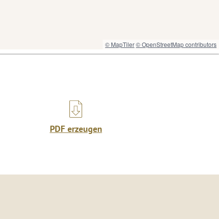
© MapTiler
© OpenStreetMap contributors
PDF erzeugen