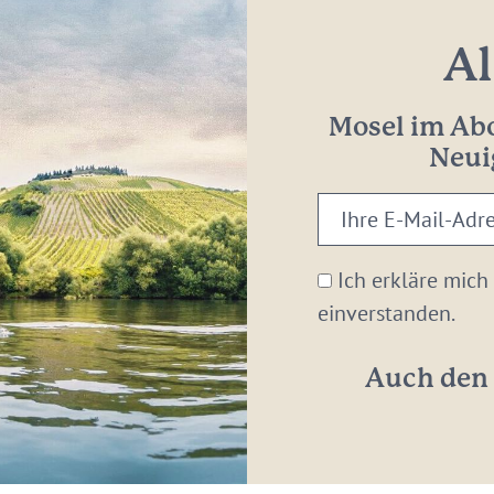
Al
Mosel im Abo
Neui
Ihre
E-
Mail-
Ich erkläre mich
Adresse:
einverstanden.
*
Auch den 