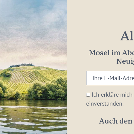
Al
Mosel im Abo
Neui
Ihre
E-
Mail-
Ich erkläre mich
Adresse:
einverstanden.
*
Auch den 