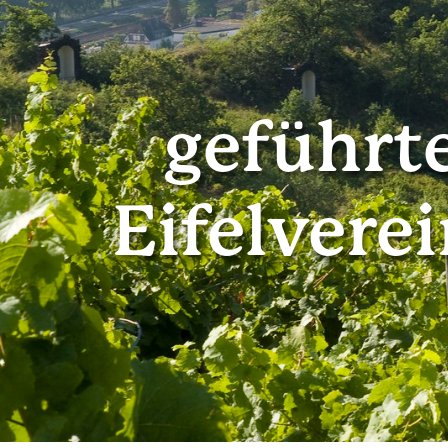
geführt
Eifelvere