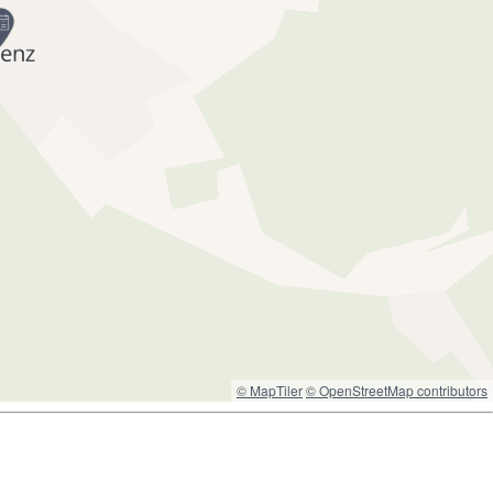
© MapTiler
© OpenStreetMap contributors