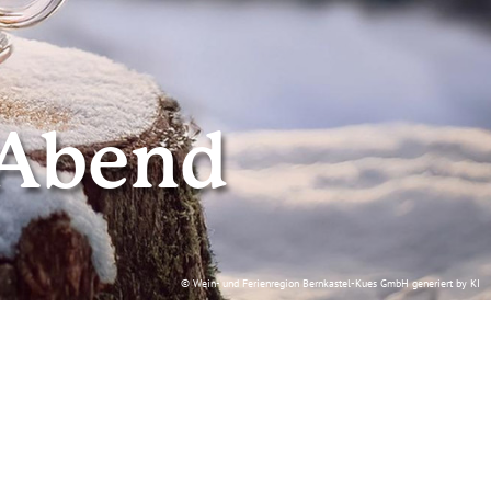
-Abend
© Wein- und Ferienregion Bernkastel-Kues GmbH generiert by KI