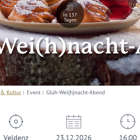
In 137
Tagen
Wei(h)nacht
 & Kultur
Event
Glüh-Wei(h)nacht-Abend
Veldenz
23.12.2026
16:00