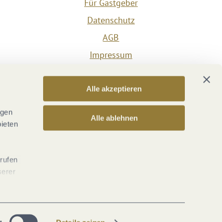
Für Gastgeber
Datenschutz
AGB
Impressum
Barrierefreiheit
Vertrag widerrufen
Alle akzeptieren
Versicherungsvertrag widerrufen
ngen
Alle ablehnen
bieten
rrufen
serer
g