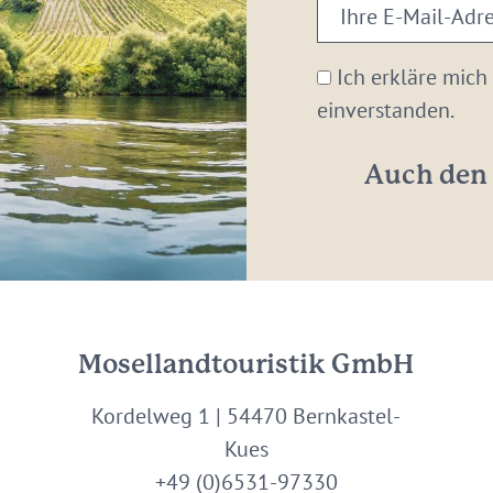
Ihre
E-
Mail-
Ich erkläre mich
Adresse:
einverstanden.
*
Auch den 
Mosellandtouristik GmbH
Kordelweg 1 | 54470 Bernkastel-
Kues
+49 (0)6531-97330