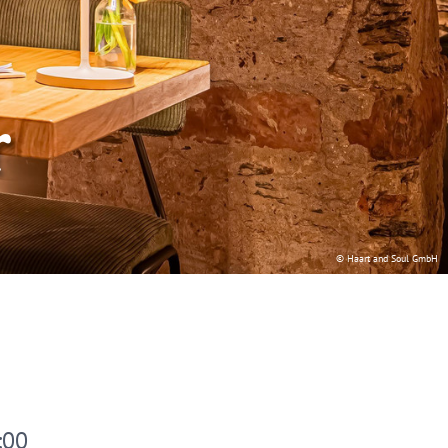
r
© Haart and Soul GmbH
:00