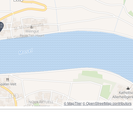
© MapTiler
© OpenStreetMap contributors