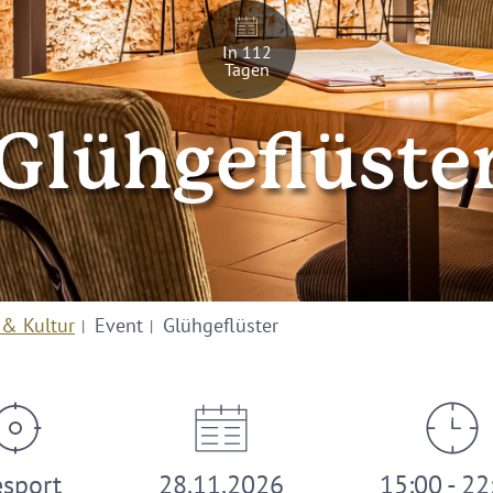
In 112
Tagen
Glühgeflüste
 & Kultur
Event
Glühgeflüster
esport
28.11.2026
15:00 - 22