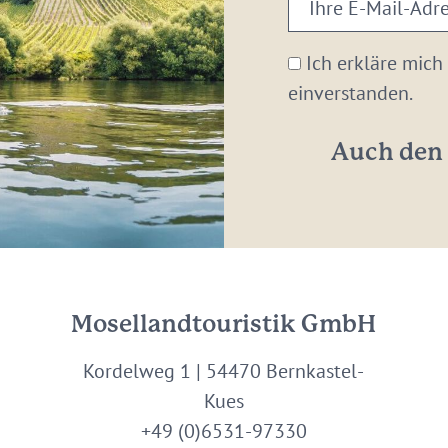
E-
Mail-
Ich erkläre mich
Adresse:
einverstanden.
*
Auch den 
Mosellandtouristik GmbH
Kordelweg 1 | 54470 Bernkastel-
Kues
+49 (0)6531-97330