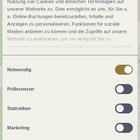
Nutzung von Cookies und ähnlichen Technologien auf
unserer Webseite zu. Dies ermöglicht es uns, für Sie u.
a. Online-Buchungen bereitzustellen, Inhalte und
Anzeigen zu personalisieren, Funktionen für soziale
Medien anbieten zu können und die Zugriffe auf unsere
Website zu analysieren, um sie stetig für Sie zu
optimieren. Dabei werden Daten an Dritte auch außerhalb
der Europäischen Union weitergegeben und dort
verarbeitet. Diese Einwilligung ist freiwillig und kann
Einwilligungsauswahl
jederzeit widerrufen werden. Mit der Auswahl "Alle
Notwendig
ablehnen" kann es zu Beeinträchtigungen in der Nutzung
unserer Webseite kommen.
Präferenzen
Statistiken
Marketing