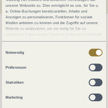
unserer Webseite zu. Dies ermöglicht es uns, für Sie u.
a. Online-Buchungen bereitzustellen, Inhalte und
Anzeigen zu personalisieren, Funktionen für soziale
Medien anbieten zu können und die Zugriffe auf unsere
Website zu analysieren, um sie stetig für Sie zu
optimieren. Dabei werden Daten an Dritte auch außerhalb
der Europäischen Union weitergegeben und dort
verarbeitet. Diese Einwilligung ist freiwillig und kann
Einwilligungsauswahl
jederzeit widerrufen werden. Mit der Auswahl "Alle
Notwendig
ablehnen" kann es zu Beeinträchtigungen in der Nutzung
unserer Webseite kommen.
Präferenzen
Statistiken
Marketing