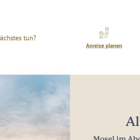
ächstes tun?
Anreise planen
Al
Mosel im Abo