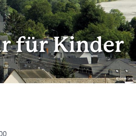
 für Kinder
© Guido Lenz
:00