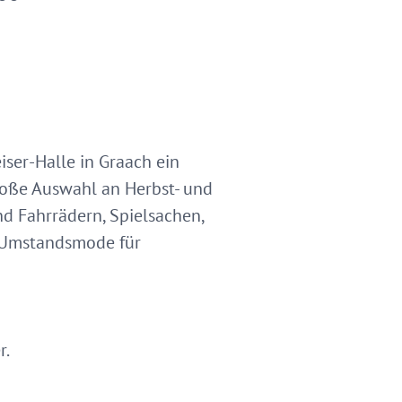
ser-Halle in Graach ein
roße Auswahl an Herbst- und
d Fahrrädern, Spielsachen,
h Umstandsmode für
r.