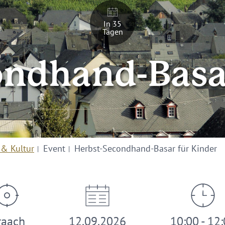
In 35
Tagen
ondhand-Basar
 & Kultur
Event
Herbst-Secondhand-Basar für Kinder
raach
12.09.2026
10:00 - 12