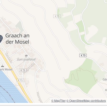
© MapTiler
© OpenStreetMap contributors