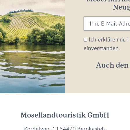
Neui
Ihre
E-
Mail-
Ich erkläre mich
Adresse:
einverstanden.
*
Auch den 
Mosellandtouristik GmbH
Kordelweg 1 | 54470 Bernkastel-