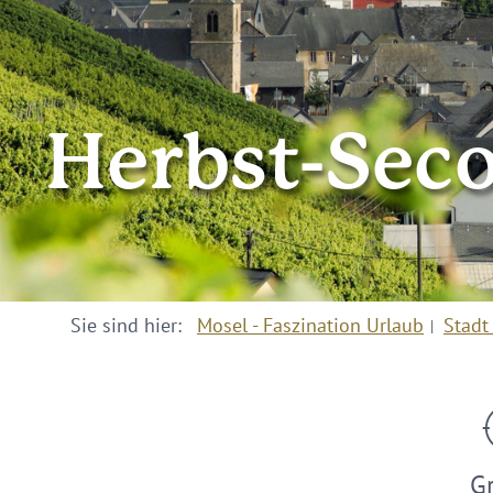
Herbst-Sec
Sie sind hier:
Mosel - Faszination Urlaub
Stadt
G