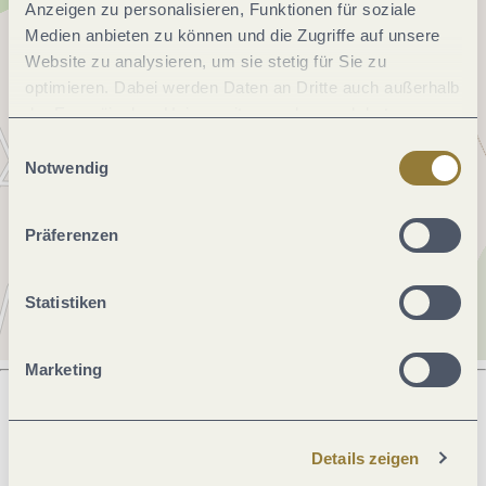
Anzeigen zu personalisieren, Funktionen für soziale
Medien anbieten zu können und die Zugriffe auf unsere
Website zu analysieren, um sie stetig für Sie zu
optimieren. Dabei werden Daten an Dritte auch außerhalb
der Europäischen Union weitergegeben und dort
verarbeitet. Diese Einwilligung ist freiwillig und kann
Einwilligungsauswahl
jederzeit widerrufen werden. Mit der Auswahl "Alle
Notwendig
ablehnen" kann es zu Beeinträchtigungen in der Nutzung
unserer Webseite kommen.
Präferenzen
Statistiken
Marketing
Was möchtest du als nächstes tun?
Details zeigen