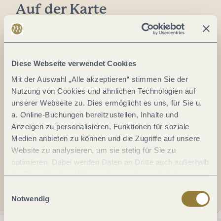
Auf der Karte
Villa Keller by Erasmus
Brückenstraße 1
54439 Saarburg
Diese Webseite verwendet Cookies
DE
Mit der Auswahl „Alle akzeptieren“ stimmen Sie der
Nutzung von Cookies und ähnlichen Technologien auf
Tel.:
+49 6581 829980
unserer Webseite zu. Dies ermöglicht es uns, für Sie u.
E-Mail:
info@villa-erasmus.de
a. Online-Buchungen bereitzustellen, Inhalte und
Anzeigen zu personalisieren, Funktionen für soziale
Webseite:
www.villa-keller-saarburg.de
Medien anbieten zu können und die Zugriffe auf unsere
Website zu analysieren, um sie stetig für Sie zu
optimieren. Dabei werden Daten an Dritte auch außerhalb
Anreise planen
der Europäischen Union weitergegeben und dort
verarbeitet. Diese Einwilligung ist freiwillig und kann
Einwilligungsauswahl
jederzeit widerrufen werden. Mit der Auswahl "Alle
Notwendig
ablehnen" kann es zu Beeinträchtigungen in der Nutzung