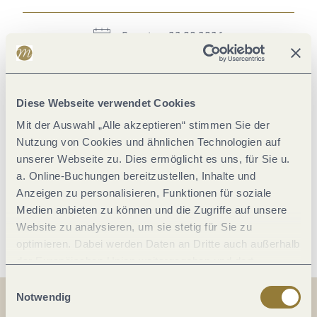
Samstag, 22.08.2026
16:30 Uhr
Im Kalender speichern
Diese Webseite verwendet Cookies
Mit der Auswahl „Alle akzeptieren“ stimmen Sie der
Nutzung von Cookies und ähnlichen Technologien auf
Samstag, 29.08.2026
unserer Webseite zu. Dies ermöglicht es uns, für Sie u.
a. Online-Buchungen bereitzustellen, Inhalte und
16:30 Uhr
Anzeigen zu personalisieren, Funktionen für soziale
Medien anbieten zu können und die Zugriffe auf unsere
Im Kalender speichern
Website zu analysieren, um sie stetig für Sie zu
optimieren. Dabei werden Daten an Dritte auch außerhalb
der Europäischen Union weitergegeben und dort
verarbeitet. Diese Einwilligung ist freiwillig und kann
Einwilligungsauswahl
jederzeit widerrufen werden. Mit der Auswahl "Alle
Notwendig
ablehnen" kann es zu Beeinträchtigungen in der Nutzung