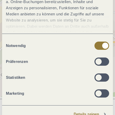
a. Online-Buchungen bereitzustellen, Inhalte und
Anzeigen zu personalisieren, Funktionen für soziale
Medien anbieten zu können und die Zugriffe auf unsere
Website zu analysieren, um sie stetig für Sie zu
optimieren. Dabei werden Daten an Dritte auch außerhalb
der Europäischen Union weitergegeben und dort
verarbeitet. Diese Einwilligung ist freiwillig und kann
Einwilligungsauswahl
jederzeit widerrufen werden. Mit der Auswahl "Alle
Notwendig
ablehnen" kann es zu Beeinträchtigungen in der Nutzung
unserer Webseite kommen.
Präferenzen
Statistiken
Marketing
Details zeigen