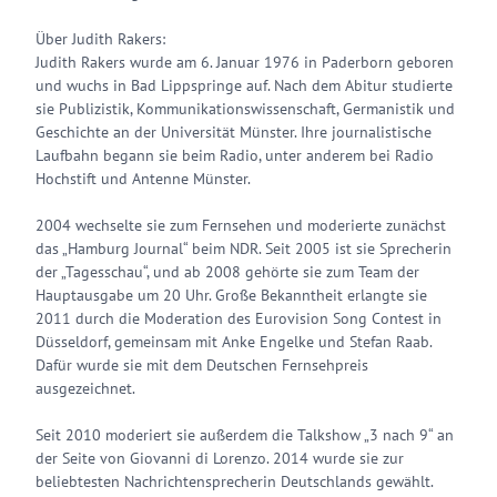
Über Judith Rakers:
Judith Rakers wurde am 6. Januar 1976 in Paderborn geboren
und wuchs in Bad Lippspringe auf. Nach dem Abitur studierte
sie Publizistik, Kommunikationswissenschaft, Germanistik und
Geschichte an der Universität Münster. Ihre journalistische
Laufbahn begann sie beim Radio, unter anderem bei Radio
Hochstift und Antenne Münster.
2004 wechselte sie zum Fernsehen und moderierte zunächst
das „Hamburg Journal“ beim NDR. Seit 2005 ist sie Sprecherin
der „Tagesschau“, und ab 2008 gehörte sie zum Team der
Hauptausgabe um 20 Uhr. Große Bekanntheit erlangte sie
2011 durch die Moderation des Eurovision Song Contest in
Düsseldorf, gemeinsam mit Anke Engelke und Stefan Raab.
Dafür wurde sie mit dem Deutschen Fernsehpreis
ausgezeichnet.
Seit 2010 moderiert sie außerdem die Talkshow „3 nach 9“ an
der Seite von Giovanni di Lorenzo. 2014 wurde sie zur
beliebtesten Nachrichtensprecherin Deutschlands gewählt.