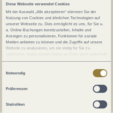
Diese Webseite verwendet Cookies
Auf der Karte
Mit der Auswahl „Alle akzeptieren“ stimmen Sie der
Nutzung von Cookies und ähnlichen Technologien auf
Wallfahrtskirche Klausen
unserer Webseite zu. Dies ermöglicht es uns, für Sie u.
Augustinerplatz 2
a. Online-Buchungen bereitzustellen, Inhalte und
54524 Klausen
Anzeigen zu personalisieren, Funktionen für soziale
DE
Medien anbieten zu können und die Zugriffe auf unsere
Website zu analysieren, um sie stetig für Sie zu
optimieren. Dabei werden Daten an Dritte auch außerhalb
Tel.:
(0049) 6578 218
der Europäischen Union weitergegeben und dort
Fax:
(0049) 6578 1446
verarbeitet. Diese Einwilligung ist freiwillig und kann
Einwilligungsauswahl
Webseite:
www.wallfahrtskirche-klausen.de
jederzeit widerrufen werden. Mit der Auswahl "Alle
Notwendig
ablehnen" kann es zu Beeinträchtigungen in der Nutzung
unserer Webseite kommen.
Anreise planen
Präferenzen
Statistiken