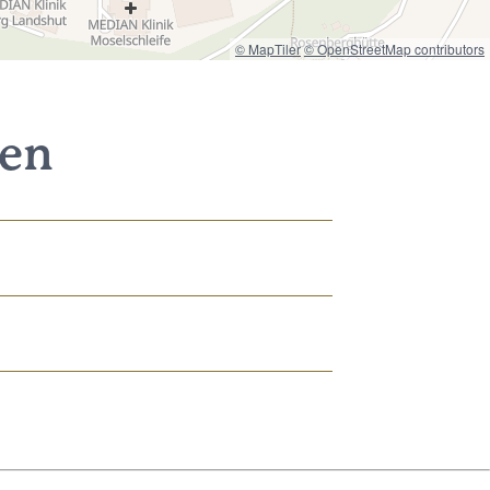
© MapTiler
© OpenStreetMap contributors
nen