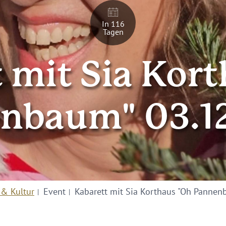
In 116
Tagen
 mit Sia Kor
nbaum" 03.1
 & Kultur
Event
Kabarett mit Sia Korthaus "Oh Panne