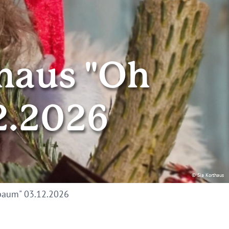
thaus "Oh
2.2026
© Sia Korthaus
nbaum" 03.12.2026