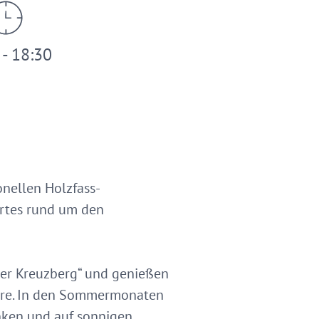
 - 18:30
nellen Holzfass-
ertes rund um den
ner Kreuzberg“ und genießen
häre. In den Sommermonaten
nken und auf sonnigen