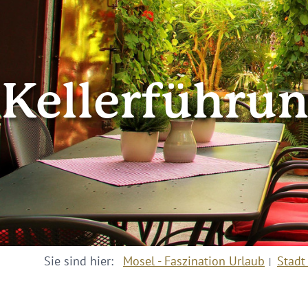
Kellerführu
Sie sind hier:
Mosel - Faszination Urlaub
Stadt