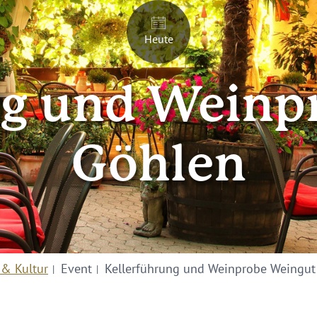
Heute
ng und Weinp
Göhlen
 & Kultur
Event
Kellerführung und Weinprobe Weingut