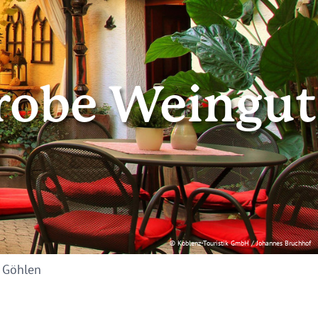
robe Weingut
© Koblenz-Touristik GmbH / Johannes Bruchhof
 Göhlen