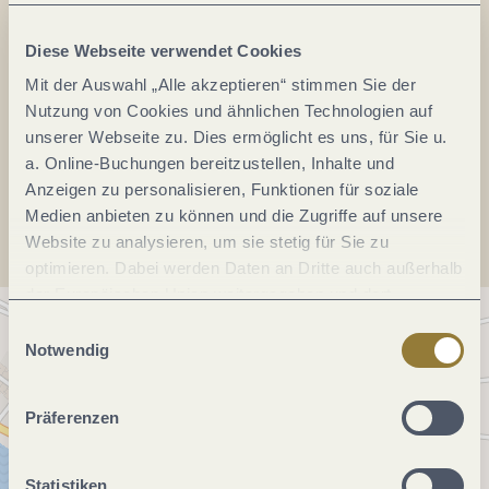
Kinheim / Kindel - Winzerhöfe
54538 Kinheim-Kindel
Diese Webseite verwendet Cookies
DE
Mit der Auswahl „Alle akzeptieren“ stimmen Sie der
Nutzung von Cookies und ähnlichen Technologien auf
unserer Webseite zu. Dies ermöglicht es uns, für Sie u.
a. Online-Buchungen bereitzustellen, Inhalte und
Anreise planen
Anzeigen zu personalisieren, Funktionen für soziale
Medien anbieten zu können und die Zugriffe auf unsere
Website zu analysieren, um sie stetig für Sie zu
optimieren. Dabei werden Daten an Dritte auch außerhalb
der Europäischen Union weitergegeben und dort
verarbeitet. Diese Einwilligung ist freiwillig und kann
Einwilligungsauswahl
jederzeit widerrufen werden. Mit der Auswahl "Alle
Notwendig
ablehnen" kann es zu Beeinträchtigungen in der Nutzung
unserer Webseite kommen.
Präferenzen
Statistiken