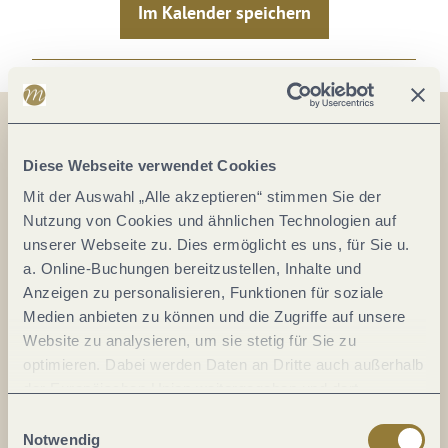
Im Kalender speichern
Diese Webseite verwendet Cookies
Auf der Karte
Mit der Auswahl „Alle akzeptieren“ stimmen Sie der
Moselallee
Nutzung von Cookies und ähnlichen Technologien auf
Moselstraße
unserer Webseite zu. Dies ermöglicht es uns, für Sie u.
a. Online-Buchungen bereitzustellen, Inhalte und
54331 Oberbillig
Anzeigen zu personalisieren, Funktionen für soziale
DE
Medien anbieten zu können und die Zugriffe auf unsere
Website zu analysieren, um sie stetig für Sie zu
optimieren. Dabei werden Daten an Dritte auch außerhalb
der Europäischen Union weitergegeben und dort
Anreise planen
verarbeitet. Diese Einwilligung ist freiwillig und kann
Einwilligungsauswahl
jederzeit widerrufen werden. Mit der Auswahl "Alle
Notwendig