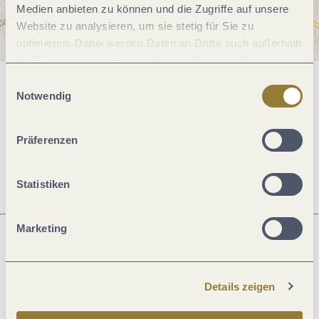
Medien anbieten zu können und die Zugriffe auf unsere
Website zu analysieren, um sie stetig für Sie zu
optimieren. Dabei werden Daten an Dritte auch außerhalb
der Europäischen Union weitergegeben und dort
verarbeitet. Diese Einwilligung ist freiwillig und kann
Einwilligungsauswahl
Allgemeine Informationen
jederzeit widerrufen werden. Mit der Auswahl "Alle
Notwendig
ablehnen" kann es zu Beeinträchtigungen in der Nutzung
unserer Webseite kommen.
Präferenzen
Preisinformationen
Statistiken
Marketing
Was möchtest du als nächstes tun?
Details zeigen