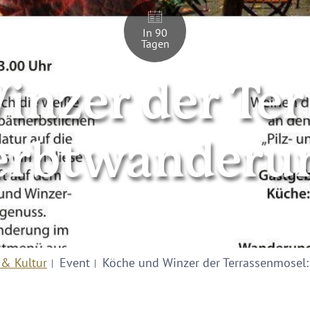
In 90
Tagen
inzer der Ter
rbtwanderu
 & Kultur
Event
Köche und Winzer der Terrassenmosel