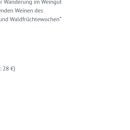
der Wanderung im Weingut
enden Weinen des
 und Waldfrüchtewochen“
 28 €)