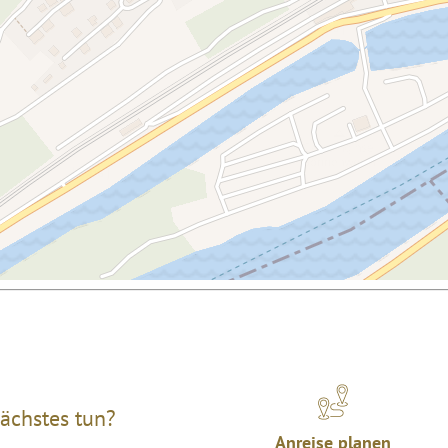
ächstes tun?
Anreise planen