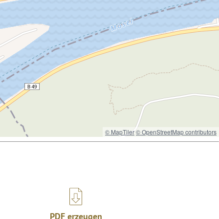
© MapTiler
© OpenStreetMap contributors
PDF erzeugen