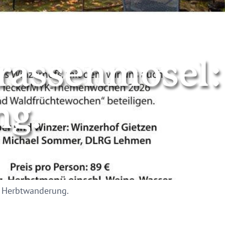
rassenmosel:
ng.
© Köche und Winzer der Terrassenmosel
: Herbtwanderung.