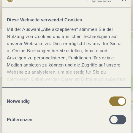
Anreise planen
Diese Webseite verwendet Cookies
Mit der Auswahl „Alle akzeptieren“ stimmen Sie der
Nutzung von Cookies und ähnlichen Technologien auf
unserer Webseite zu. Dies ermöglicht es uns, für Sie u.
a. Online-Buchungen bereitzustellen, Inhalte und
Anzeigen zu personalisieren, Funktionen für soziale
Medien anbieten zu können und die Zugriffe auf unsere
Website zu analysieren, um sie stetig für Sie zu
optimieren. Dabei werden Daten an Dritte auch außerhalb
der Europäischen Union weitergegeben und dort
verarbeitet. Diese Einwilligung ist freiwillig und kann
Einwilligungsauswahl
jederzeit widerrufen werden. Mit der Auswahl "Alle
Notwendig
ablehnen" kann es zu Beeinträchtigungen in der Nutzung
unserer Webseite kommen.
Präferenzen