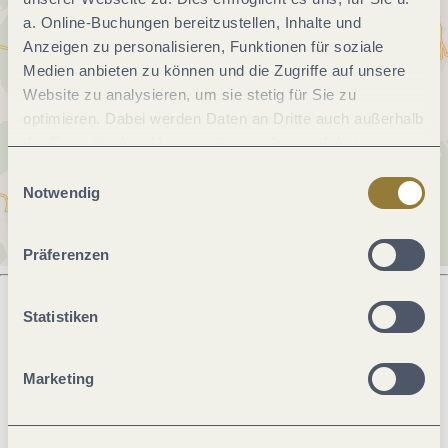
a. Online-Buchungen bereitzustellen, Inhalte und
Anzeigen zu personalisieren, Funktionen für soziale
Medien anbieten zu können und die Zugriffe auf unsere
Website zu analysieren, um sie stetig für Sie zu
optimieren. Dabei werden Daten an Dritte auch außerhalb
der Europäischen Union weitergegeben und dort
verarbeitet. Diese Einwilligung ist freiwillig und kann
Einwilligungsauswahl
jederzeit widerrufen werden. Mit der Auswahl "Alle
Notwendig
ablehnen" kann es zu Beeinträchtigungen in der Nutzung
unserer Webseite kommen.
Präferenzen
Statistiken
Was möchtest du als nächstes tun?
Marketing
Anreise planen
PDF erzeugen