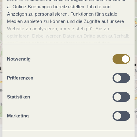
a. Online-Buchungen bereitzustellen, Inhalte und
Anzeigen zu personalisieren, Funktionen für soziale
Medien anbieten zu können und die Zugriffe auf unsere
Website zu analysieren, um sie stetig für Sie zu
optimieren. Dabei werden Daten an Dritte auch außerhalb
der Europäischen Union weitergegeben und dort
verarbeitet. Diese Einwilligung ist freiwillig und kann
Einwilligungsauswahl
jederzeit widerrufen werden. Mit der Auswahl "Alle
Notwendig
ablehnen" kann es zu Beeinträchtigungen in der Nutzung
unserer Webseite kommen.
Präferenzen
Statistiken
Marketing