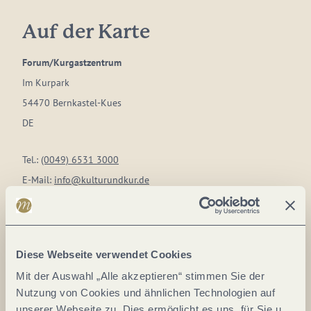
Auf der Karte
Forum/Kurgastzentrum
Im Kurpark
54470 Bernkastel-Kues
DE
Tel.:
(0049) 6531 3000
E-Mail:
info@kulturundkur.de
Webseite:
www.kulturundkur.de
Anreise planen
Diese Webseite verwendet Cookies
Mit der Auswahl „Alle akzeptieren“ stimmen Sie der
Nutzung von Cookies und ähnlichen Technologien auf
unserer Webseite zu. Dies ermöglicht es uns, für Sie u.