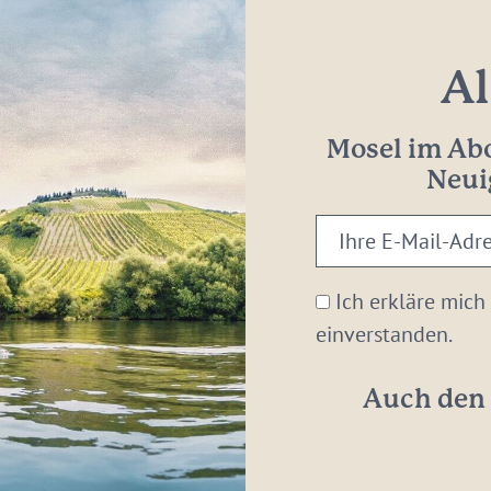
Al
Mosel im Abo
Neui
Ihre
E-
Mail-
Ich erkläre mich
Adresse:
einverstanden.
*
Auch den 