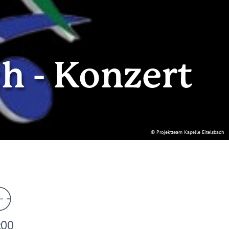
h - Konzert
© Projektteam Kapelle Eitelsbach
:00