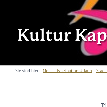
Kultur Kap
Sie sind hier:
Mosel - Faszination Urlaub
Stadt
Tr