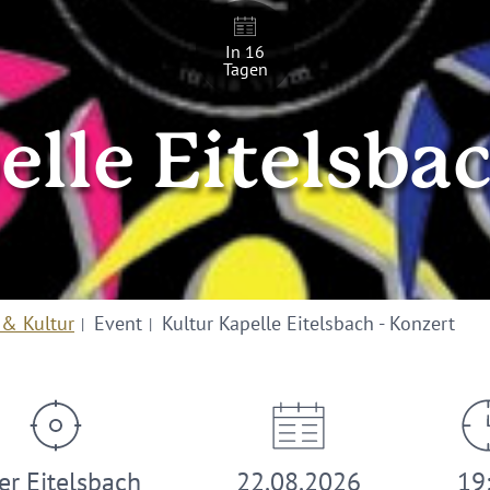
In 16
Tagen
elle Eitelsbac
 & Kultur
Event
Kultur Kapelle Eitelsbach - Konzert
ier Eitelsbach
22.08.2026
19