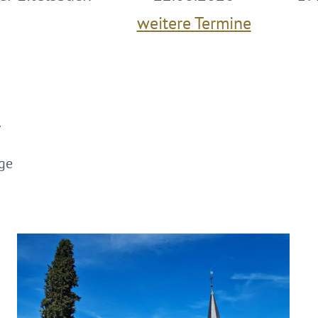
weitere Termine
y
ige