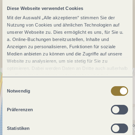
Tel.:
+49 6507 6555
Diese Webseite verwendet Cookies
E-Mail:
info@neumagen-dhron.de
Webseite:
www.neumagen-dhron.de
Mit der Auswahl „Alle akzeptieren“ stimmen Sie der
Nutzung von Cookies und ähnlichen Technologien auf
unserer Webseite zu. Dies ermöglicht es uns, für Sie u.
Anreise planen
a. Online-Buchungen bereitzustellen, Inhalte und
Anzeigen zu personalisieren, Funktionen für soziale
Medien anbieten zu können und die Zugriffe auf unsere
Website zu analysieren, um sie stetig für Sie zu
optimieren. Dabei werden Daten an Dritte auch außerhalb
der Europäischen Union weitergegeben und dort
verarbeitet. Diese Einwilligung ist freiwillig und kann
Einwilligungsauswahl
jederzeit widerrufen werden. Mit der Auswahl "Alle
Notwendig
ablehnen" kann es zu Beeinträchtigungen in der Nutzung
unserer Webseite kommen.
Präferenzen
Statistiken