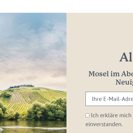
Al
Mosel im Abo
Neui
Ihre
E-
Mail-
Ich erkläre mich
Adresse:
einverstanden.
*