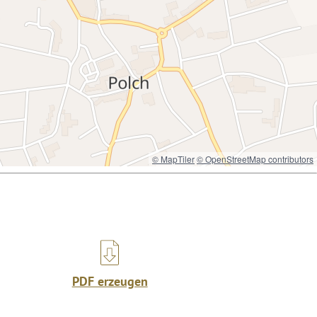
© MapTiler
© OpenStreetMap contributors
PDF erzeugen