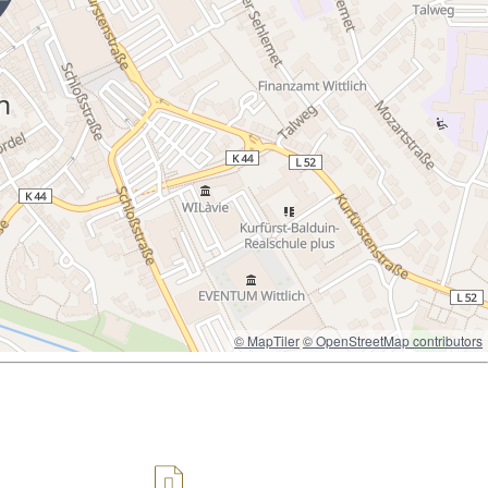
© MapTiler
© OpenStreetMap contributors