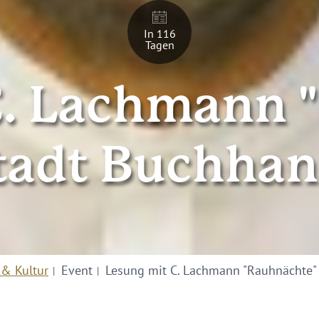
In 116
Tagen
C. Lachmann 
stadt Buchha
 & Kultur
Event
Lesung mit C. Lachmann "Rauhnächte" 