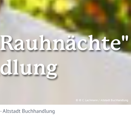
"Rauhnächte"
ndlung
© © C. Lachmann / Altstadt Buchhandlung
- Altstadt Buchhandlung