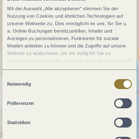
Mit der Auswahl „Alle akzeptieren“ stimmen Sie der
Nutzung von Cookies und ähnlichen Technologien auf
Anreise planen
unserer Webseite zu. Dies ermöglicht es uns, für Sie u.
a. Online-Buchungen bereitzustellen, Inhalte und
Anzeigen zu personalisieren, Funktionen für soziale
Medien anbieten zu können und die Zugriffe auf unsere
Website zu analysieren, um sie stetig für Sie zu
optimieren. Dabei werden Daten an Dritte auch außerhalb
der Europäischen Union weitergegeben und dort
verarbeitet. Diese Einwilligung ist freiwillig und kann
Einwilligungsauswahl
jederzeit widerrufen werden. Mit der Auswahl "Alle
Notwendig
ablehnen" kann es zu Beeinträchtigungen in der Nutzung
unserer Webseite kommen.
Präferenzen
Statistiken