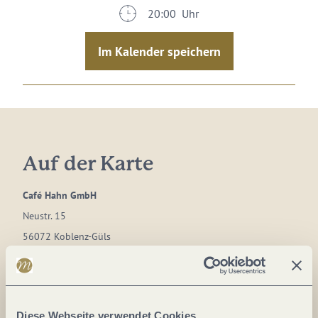
20:00 Uhr
Im Kalender speichern
Auf der Karte
Café Hahn GmbH
Neustr. 15
56072 Koblenz-Güls
DE
Tel.:
+49 26142302
E-Mail:
info@cafehahn.de
Diese Webseite verwendet Cookies