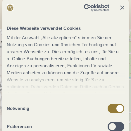
Anreise planen
Diese Webseite verwendet Cookies
Mit der Auswahl „Alle akzeptieren“ stimmen Sie der
Nutzung von Cookies und ähnlichen Technologien auf
unserer Webseite zu. Dies ermöglicht es uns, für Sie u.
a. Online-Buchungen bereitzustellen, Inhalte und
Anzeigen zu personalisieren, Funktionen für soziale
Medien anbieten zu können und die Zugriffe auf unsere
Website zu analysieren, um sie stetig für Sie zu
optimieren. Dabei werden Daten an Dritte auch außerhalb
der Europäischen Union weitergegeben und dort
verarbeitet. Diese Einwilligung ist freiwillig und kann
Einwilligungsauswahl
jederzeit widerrufen werden. Mit der Auswahl "Alle
Notwendig
ablehnen" kann es zu Beeinträchtigungen in der Nutzung
unserer Webseite kommen.
Präferenzen