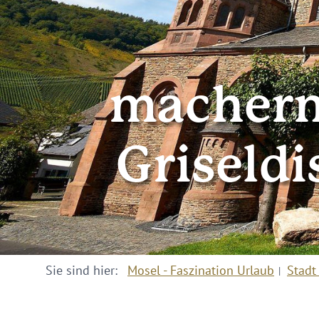
machern
Griseldi
Sie sind hier:
Mosel - Faszination Urlaub
Stadt