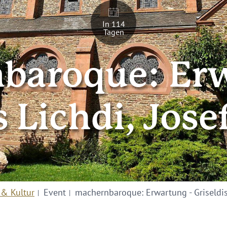
In 114
Tagen
baroque: Erw
s Lichdi, Jose
 & Kultur
Event
machernbaroque: Erwartung - Griseldis 