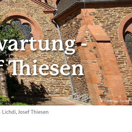
artung -
f Thiesen
© TI Zeltingen-Rachtig
Lichdi, Josef Thiesen