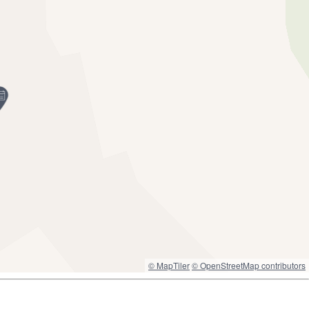
© MapTiler
© OpenStreetMap contributors