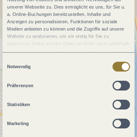
unserer Webseite zu. Dies ermöglicht es uns, für Sie u.
a. Online-Buchungen bereitzustellen, Inhalte und
Anzeigen zu personalisieren, Funktionen für soziale
Medien anbieten zu können und die Zugriffe auf unsere
Website zu analysieren, um sie stetig für Sie zu
optimieren. Dabei werden Daten an Dritte auch außerhalb
der Europäischen Union weitergegeben und dort
verarbeitet. Diese Einwilligung ist freiwillig und kann
Einwilligungsauswahl
jederzeit widerrufen werden. Mit der Auswahl "Alle
Notwendig
ablehnen" kann es zu Beeinträchtigungen in der Nutzung
unserer Webseite kommen.
Präferenzen
Statistiken
Marketing