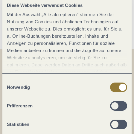
Diese Webseite verwendet Cookies
15:00 bis 16:30 Uhr
Mit der Auswahl „Alle akzeptieren“ stimmen Sie der
Nutzung von Cookies und ähnlichen Technologien auf
Im Kalender speichern
unserer Webseite zu. Dies ermöglicht es uns, für Sie u.
a. Online-Buchungen bereitzustellen, Inhalte und
Anzeigen zu personalisieren, Funktionen für soziale
Medien anbieten zu können und die Zugriffe auf unsere
Website zu analysieren, um sie stetig für Sie zu
optimieren. Dabei werden Daten an Dritte auch außerhalb
der Europäischen Union weitergegeben und dort
Auf der Karte
verarbeitet. Diese Einwilligung ist freiwillig und kann
Einwilligungsauswahl
Weinkeller Schwaab KG
jederzeit widerrufen werden. Mit der Auswahl "Alle
Notwendig
ablehnen" kann es zu Beeinträchtigungen in der Nutzung
In der Laach 93
unserer Webseite kommen.
56072 Koblenz-Güls
Präferenzen
DE
Statistiken
Tel.:
(0049) 0261 4030840