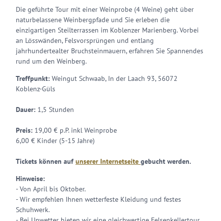
Die geführte Tour mit einer Weinprobe (4 Weine) geht über
naturbelassene Weinbergpfade und Sie erleben die
einzigartigen Steilterrassen im Koblenzer Marienberg. Vorbei
an Lösswänden, Felsvorsprüngen und entlang
jahrhundertealter Bruchsteinmauern, erfahren Sie Spannendes
rund um den Weinberg.
Treffpunkt:
Weingut Schwaab, In der Laach 93, 56072
Koblenz-Güls
Dauer:
1,5 Stunden
Preis:
19,00 € p.P. inkl Weinprobe
6,00 € Kinder (5-15 Jahre)
Tickets können auf
unserer Internetseite
gebucht werden.
Hinweise:
- Von April bis Oktober.
- Wir empfehlen Ihnen wetterfeste Kleidung und festes
Schuhwerk.
- Bei Unwetter bieten wir eine gleichwertige Felsenkellertour