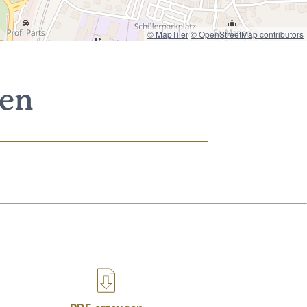
© MapTiler
© OpenStreetMap contributors
nen