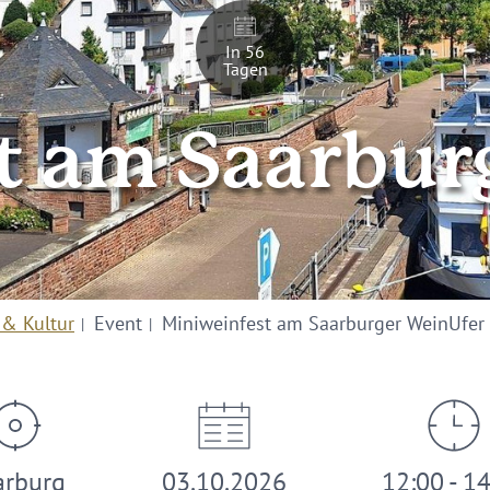
In 56
Tagen
t am Saarbur
 & Kultur
Event
Miniweinfest am Saarburger WeinUfer
arburg
03.10.2026
12:00 - 1