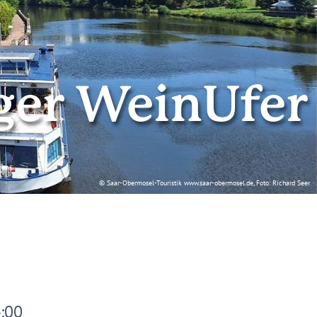
ger WeinUfer
© Saar-Obermosel-Touristik www.saar-obermosel.de, Foto: Richard Seer
4:00