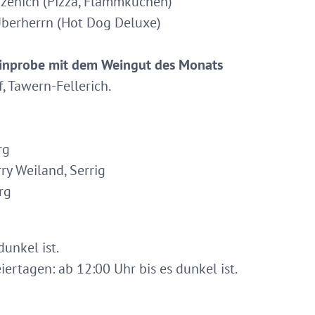
Sizenich (Pizza, Flammkuchen)
Überherrn (Hot Dog Deluxe)
inprobe mit dem Weingut des Monats
, Tawern-Fellerich.
rg
ry Weiland, Serrig
rg
dunkel ist.
ertagen: ab 12:00 Uhr bis es dunkel ist.