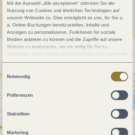
Mit der Auswahl „Alle akzeptieren“ stimmen Sie der
Anreise planen
Nutzung von Cookies und ähnlichen Technologien auf
unserer Webseite zu. Dies ermöglicht es uns, für Sie u.
a. Online-Buchungen bereitzustellen, Inhalte und
Anzeigen zu personalisieren, Funktionen für soziale
Medien anbieten zu können und die Zugriffe auf unsere
Website zu analysieren, um sie stetig für Sie zu
optimieren. Dabei werden Daten an Dritte auch außerhalb
der Europäischen Union weitergegeben und dort
verarbeitet. Diese Einwilligung ist freiwillig und kann
Einwilligungsauswahl
jederzeit widerrufen werden. Mit der Auswahl "Alle
Notwendig
ablehnen" kann es zu Beeinträchtigungen in der Nutzung
unserer Webseite kommen.
Präferenzen
Statistiken
Marketing