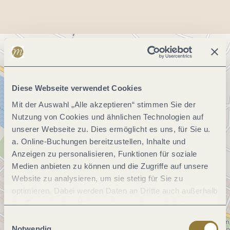
Diese Webseite verwendet Cookies
Mit der Auswahl „Alle akzeptieren“ stimmen Sie der
Nutzung von Cookies und ähnlichen Technologien auf
unserer Webseite zu. Dies ermöglicht es uns, für Sie u.
a. Online-Buchungen bereitzustellen, Inhalte und
Anzeigen zu personalisieren, Funktionen für soziale
Medien anbieten zu können und die Zugriffe auf unsere
Website zu analysieren, um sie stetig für Sie zu
optimieren. Dabei werden Daten an Dritte auch außerhalb
der Europäischen Union weitergegeben und dort
verarbeitet. Diese Einwilligung ist freiwillig und kann
Einwilligungsauswahl
jederzeit widerrufen werden. Mit der Auswahl "Alle
Notwendig