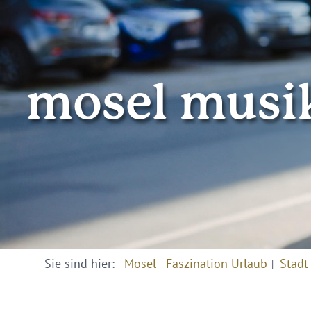
mosel musik
Sie sind hier:
Mosel - Faszination Urlaub
Stadt