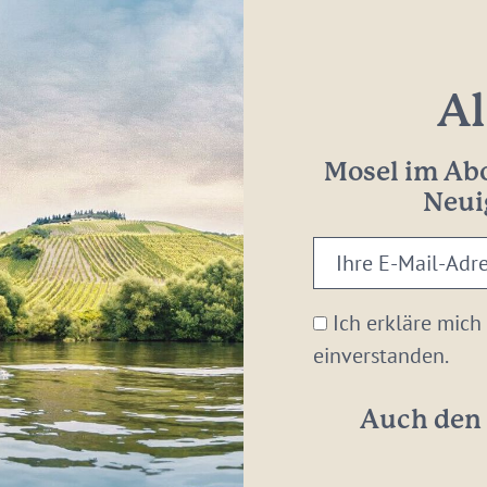
Al
Mosel im Abo
Neui
Ihre
E-
Mail-
Ich erkläre mich
Adresse:
einverstanden.
*
Auch den 