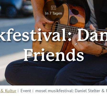
In 7 Tagen
festival: Dani
Friends
 & Kultur
Event
mosel musikfestival: Daniel Stelter & 