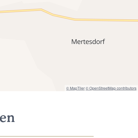
© MapTiler
© OpenStreetMap contributors
nen