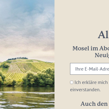
Al
Mosel im Abo
Neui
Ihre
E-
Mail-
Ich erkläre mich
Adresse:
einverstanden.
*
Auch den 