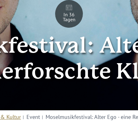
In 36
Tagen
estival: Alte
nerforschte 
 & Kultur
Event
Moselmusikfestival: Alter Ego - eine R