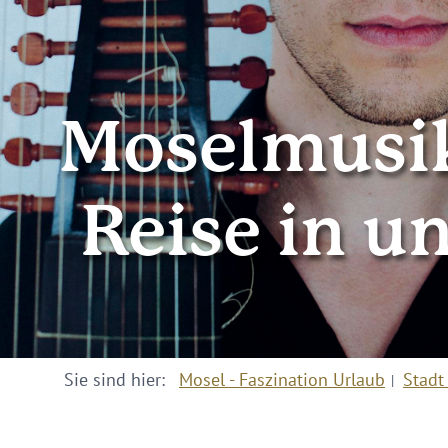
Moselmusikf
Reise in u
Sie sind hier:
Mosel - Faszination Urlaub
Stadt