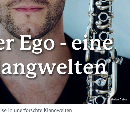
r Ego - eine
Klangwelten
© Christian Debus
eise in unerforschte Klangwelten