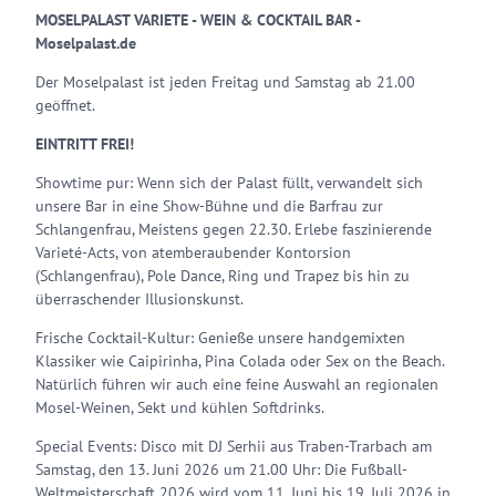
MOSELPALAST VARIETE - WEIN & COCKTAIL BAR -
Moselpalast.de
Der Moselpalast ist jeden Freitag und Samstag ab 21.00
geöffnet.
EINTRITT FREI!
Showtime pur: Wenn sich der Palast füllt, verwandelt sich
unsere Bar in eine Show-Bühne und die Barfrau zur
Schlangenfrau, Meistens gegen 22.30. Erlebe faszinierende
Varieté-Acts, von atemberaubender Kontorsion
(Schlangenfrau), Pole Dance, Ring und Trapez bis hin zu
überraschender Illusionskunst.
Frische Cocktail-Kultur: Genieße unsere handgemixten
Klassiker wie Caipirinha, Pina Colada oder Sex on the Beach.
Natürlich führen wir auch eine feine Auswahl an regionalen
Mosel-Weinen, Sekt und kühlen Softdrinks.
Special Events: Disco mit DJ Serhii aus Traben-Trarbach am
Samstag, den 13. Juni 2026 um 21.00 Uhr: Die Fußball-
Weltmeisterschaft 2026 wird vom 11. Juni bis 19. Juli 2026 in