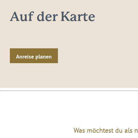
Im Kalender speichern
Im Kalender speichern
Im Kalender speichern
Auf der Karte
Anreise planen
Was möchtest du als n