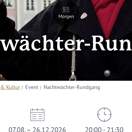
Morgen
wächter-Ru
 & Kultur
Event
Nachtwächter-Rundgang
07.08. – 26.12.2026
20:00 - 21:30