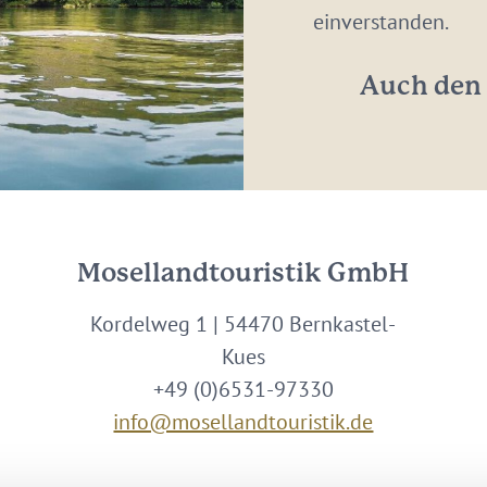
Adresse:
einverstanden.
*
Auch den 
Mosellandtouristik GmbH
Kordelweg 1 | 54470 Bernkastel-
Kues
+49 (0)6531-97330
info@mosellandtouristik.de