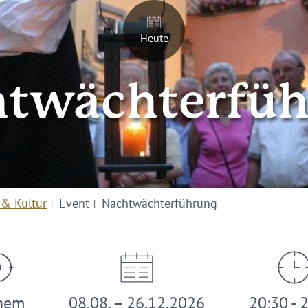
Heute
twächterfü
 & Kultur
Event
Nachtwächterführung
hem
08.08. – 26.12.2026
20:30 - 