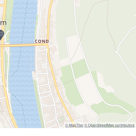
© MapTiler
© OpenStreetMap contributors