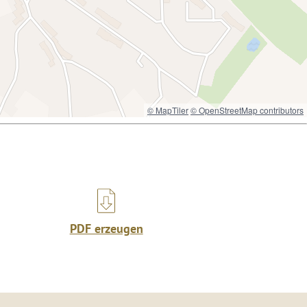
© MapTiler
© OpenStreetMap contributors
PDF erzeugen