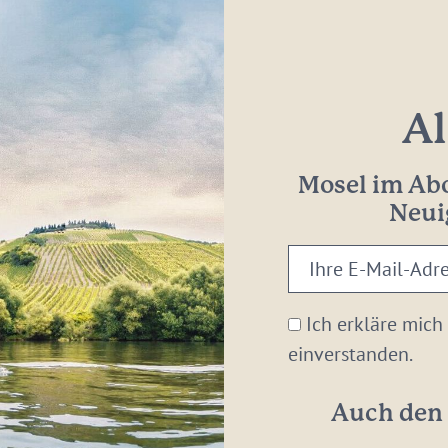
Al
Mosel im Abo
Neui
Ihre
E-
Mail-
Ich erkläre mich
Adresse:
einverstanden.
*
Auch den 