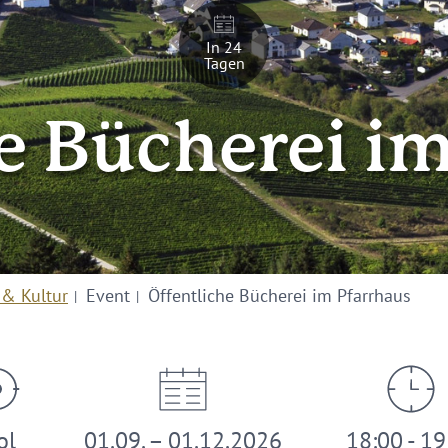
In 24
Tagen
e Bücherei i
 & Kultur
Event
Öffentliche Bücherei im Pfarrhaus
ol
01.09. – 01.12.2026
18:00 - 19