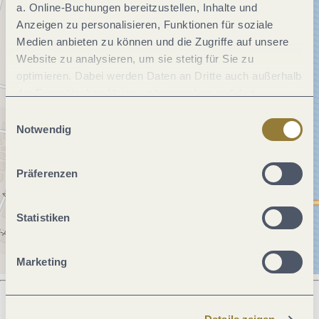
a. Online-Buchungen bereitzustellen, Inhalte und
Anzeigen zu personalisieren, Funktionen für soziale
Medien anbieten zu können und die Zugriffe auf unsere
Website zu analysieren, um sie stetig für Sie zu
optimieren. Dabei werden Daten an Dritte auch außerhalb
der Europäischen Union weitergegeben und dort
verarbeitet. Diese Einwilligung ist freiwillig und kann
Einwilligungsauswahl
jederzeit widerrufen werden. Mit der Auswahl "Alle
Notwendig
ablehnen" kann es zu Beeinträchtigungen in der Nutzung
unserer Webseite kommen.
Präferenzen
Statistiken
Marketing