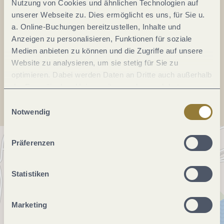
Nutzung von Cookies und ähnlichen Technologien auf
Fax:
0049 6501 9458077
unserer Webseite zu. Dies ermöglicht es uns, für Sie u.
a. Online-Buchungen bereitzustellen, Inhalte und
E-Mail:
info@cantzheim.de
Anzeigen zu personalisieren, Funktionen für soziale
Webseite:
www.cantzheim.de
Medien anbieten zu können und die Zugriffe auf unsere
Website zu analysieren, um sie stetig für Sie zu
optimieren. Dabei werden Daten an Dritte auch außerhalb
Anreise planen
der Europäischen Union weitergegeben und dort
verarbeitet. Diese Einwilligung ist freiwillig und kann
Einwilligungsauswahl
jederzeit widerrufen werden. Mit der Auswahl "Alle
Notwendig
ablehnen" kann es zu Beeinträchtigungen in der Nutzung
unserer Webseite kommen.
Präferenzen
Statistiken
Marketing