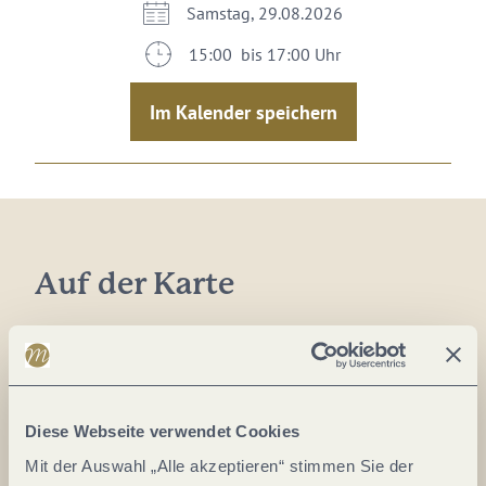
Samstag, 29.08.2026
15:00 bis 17:00 Uhr
Im Kalender speichern
Auf der Karte
Gästehaus Cantzheim
Weinstr. 4
54441 Kanzem
DE
Diese Webseite verwendet Cookies
Mit der Auswahl „Alle akzeptieren“ stimmen Sie der
Tel.:
0049 6501 6076635