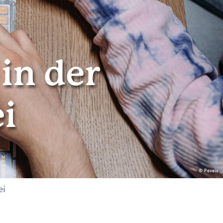
 in der
i
© Pexels
ei