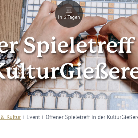
In 6 Tagen
r Spieletreff
KulturGießere
 & Kultur
Event
Offener Spieletreff in der KulturGießer