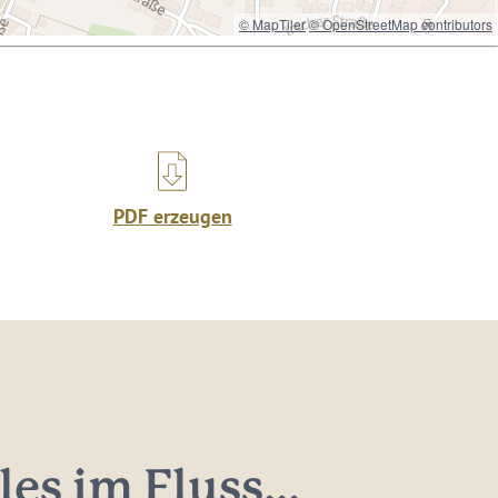
© MapTiler
© OpenStreetMap contributors
PDF erzeugen
les im Fluss...